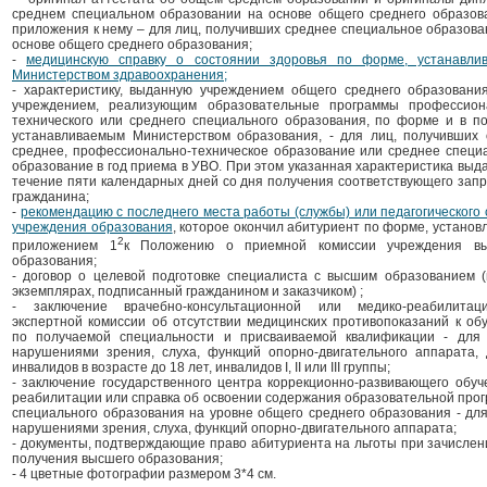
среднем специальном образовании на основе общего среднего образов
приложения к нему – для лиц, получивших среднее специальное образова
основе общего среднего образования;
-
медицинскую справку о состоянии здоровья по форме, устанавли
Министерством здравоохранения;
- характеристику, выданную учреждением общего среднего образовани
учреждением, реализующим образовательные программы профессион
технического или среднего специального образования, по форме и в по
устанавливаемым Министерством образования, - для лиц, получивших
среднее, профессионально-техническое образование или среднее специ
образование в год приема в УВО. При этом указанная характеристика выда
течение пяти календарных дней со дня получения соответствующего запр
гражданина;
-
рекомендацию с последнего места работы (службы) или педагогического 
учреждения образования
, которое окончил абитуриент по форме, установ
2
приложением 1
к Положению о приемной комиссии учреждения вы
образования;
- договор о целевой подготовке специалиста с высшим образованием (
экземплярах, подписанный гражданином и заказчиком) ;
- заключение врачебно-консультационной или медико-реабилитац
экспертной комиссии об отсутствии медицинских противопоказаний к об
по получаемой специальности и присваиваемой квалификации - для
нарушениями зрения, слуха, функций опорно-двигательного аппарата, 
инвалидов в возрасте до 18 лет, инвалидов I, II или III группы;
- заключение государственного центра коррекционно-развивающего обуч
реабилитации или справка об освоении содержания образовательной про
специального образования на уровне общего среднего образования - для
нарушениями зрения, слуха, функций опорно-двигательного аппарата;
- документы, подтверждающие право абитуриента на льготы при зачислен
получения высшего образования;
- 4 цветные фотографии размером 3*4 см.