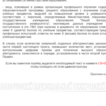
устанавливается Министерством образования;
- лица, освоившие в рамках организации профильного обучения соде
образовательной программы среднего образования с изучением отд
учебных предметов, модулей на повышенном уровне в университ
соответствии с перечнем, определяемым Министерством образова
государственном учреждении образования "Лицей Белорус
государственного университета", окончившие данные учреждения
поступления в эти УВО (при наличии в документе об образовании отме
ниже 9 (девяти) баллов по учебным предметам, соответствующим пре
профильных испытаний, отметок не ниже 8 (восьми) баллов по всем ост
учебным предметам).
В случае, если количество заявлений, поданных абитуриентами, указан
части первой настоящего пункта, превышает количество мест, установ
контрольными цифрами приема для получения высшего образов
абитуриенты зачисляются в порядке, установленном в части второй пун
Правил.
Если вы заметили ошибку, выделите необходимый текст и нажмите
Ctrl+E
чтобы сообщить об этом администратору
Приемная к