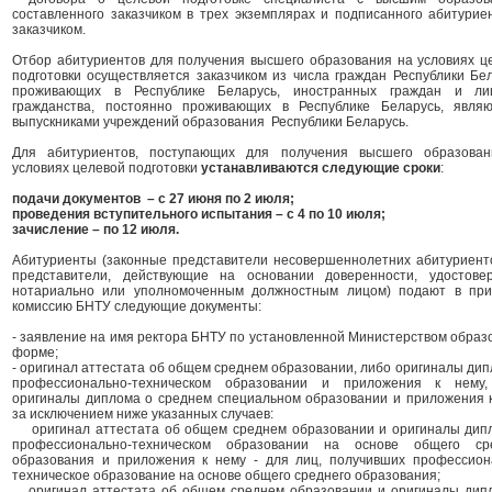
составленного заказчиком в трех экземплярах и подписанного абитурие
заказчиком.
Отбор абитуриентов для получения высшего образования на условиях ц
подготовки осуществляется заказчиком из числа граждан Республики Бел
проживающих в Республике Беларусь, иностранных граждан и ли
гражданства, постоянно проживающих в Республике Беларусь, явля
выпускниками учреждений образования Республики Беларусь.
Для абитуриентов, поступающих для получения высшего образова
условиях целевой подготовки
устанавливаются следующие сроки
:
подачи документов – с 27 июня по 2 июля;
проведения вступительного испытания – с 4 по 10 июля;
зачисление – по 12 июля.
Абитуриенты (законные представители несовершеннолетних абитуриент
представители, действующие на основании доверенности, удостове
нотариально или уполномоченным должностным лицом) подают в пр
комиссию БНТУ следующие документы:
- заявление на имя ректора БНТУ по установленной Министерством образ
форме;
- оригинал аттестата об общем среднем образовании, либо оригиналы дип
профессионально-техническом образовании и приложения к нему
оригиналы диплома о среднем специальном образовании и приложения к
за исключением ниже указанных случаев:
оригинал аттестата об общем среднем образовании и оригиналы дип
профессионально-техническом образовании на основе общего ср
образования и приложения к нему - для лиц, получивших профессион
техническое образование на основе общего среднего образования;
оригинал аттестата об общем среднем образовании и оригиналы дип