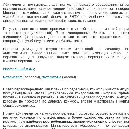
Абитуриенты, поступающие для получения высшего образования на ус
целевой подготовки, за исключением отдельных специальностей, опреде
Министерством образования, сдают одно внутреннее вступительное испыт
устной или практической форме в БНТУ по учебному предмету, к
определен предметом первого профильного испытания.
Вступительное испытание проводится в устной или практической форм
творческих специальностей). В экзаменационные билеты с теоретич
заданиями (вопросами) дополнительно включаются практические з
(вопросы) по учебному предмету «Математика».
Вопросы (темы) для вступительных испытаний по учебному пре
«Математика», «Иностранный язык» для лиц, имеющих общее ср
образование, для получения общего высшего образования и специа
высшего образования:
иностранный язык
;
математика
(вопросы),
математика
(задачи).
Право первоочередного зачисления по отдельному конкурсу имеют абитур
поступающие на места, установленные контрольными цифрами прие
получения высшего образования на условиях целевой подготовки. Абитур
которые не проходят по данному конкурсу, вправе участвовать в конку
общих основаниях.
Прием абитуриентов на условиях целевой подготовки осуществляется в
наличия конкурса по специальности более одного человека на мес
исключением
наиболее востребованных экономикой специальностей
, п
которых устанавливается Министерством образования по согласов