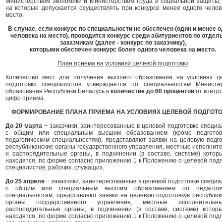
Министерством экономики и Министерством труда и социальной защиты,
на которые допускается осуществлять при конкурсе менее одного челов
место.
В случае, если конкурс по специальности не обеспечен (один и менее 
человека на место), проводится конкурс среди абитуриентов по отде
заказчикам (далее - конкурс по заказчику),
которыми обеспечен конкурс более одного человека на место.
План приема на условиях целевой подготовки
Количество мест для получения высшего образования на условиях ц
подготовки специалистов утверждается по специальностям Министе
образования Республики Беларусь в
количестве до 60 процентов
от контр
цифр приема.
ФОРМИРОВАНИЕ ПЛАНА ПРИЕМА НА УСЛОВИЯХ ЦЕЛЕВОЙ ПОДГОТ
До 20 марта
− заказчики, заинтересованные в целевой подготовке специа
с общим или специальным высшим образованием (кроме подготов
педагогическим специальностям), представляют заявки на целевую подго
республиканские органы государственного управления, местные исполнит
и распорядительные органы, в подчинении (в составе, системе) котор
находятся, по форме согласно приложению 1 к Положению о целевой подг
специалистов, рабочих, служащих.
До 25 апреля
− заказчики, заинтересованные в целевой подготовке специа
с общим или специальным высшим образованием по педагогич
специальностям, представляют заявки на целевую подготовкув республик
органы государственного управления, местные исполнитель
распорядительные органы, в подчинении (в составе, системе) котор
находятся, по форме согласно приложению 1 к Положению о целевой подг