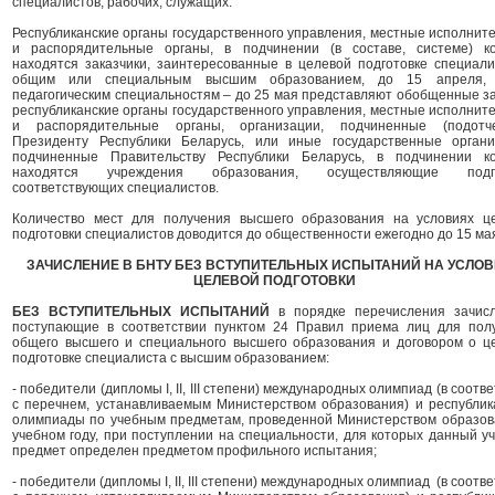
специалистов, рабочих, служащих.
Республиканские органы государственного управления, местные исполнит
и распорядительные органы, в подчинении (в составе, системе) к
находятся заказчики, заинтересованные в целевой подготовке специали
общим или специальным высшим образованием, до 15 апреля,
педагогическим специальностям – до 25 мая представляют обобщенные за
республиканские органы государственного управления, местные исполнит
и распорядительные органы, организации, подчиненные (подотч
Президенту Республики Беларусь, или иные государственные органи
подчиненные Правительству Республики Беларусь, в подчинении к
находятся учреждения образования, осуществляющие подго
соответствующих специалистов.
Количество мест для получения высшего образования на условиях ц
подготовки специалистов доводится до общественности ежегодно до 15 ма
ЗАЧИСЛЕНИЕ В БНТУ БЕЗ ВСТУПИТЕЛЬНЫХ ИСПЫТАНИЙ НА УСЛО
ЦЕЛЕВОЙ ПОДГОТОВКИ
БЕЗ ВСТУПИТЕЛЬНЫХ ИСПЫТАНИЙ
в порядке перечисления зачис
поступающие в соответствии пунктом 24 Правил приема лиц для пол
общего высшего и специального высшего образования и договором о ц
подготовке специалиста с высшим образованием:
- победители (дипломы I, II, III степени) международных олимпиад (в соотв
с перечнем, устанавливаемым Министерством образования) и республик
олимпиады по учебным предметам, проведенной Министерством образов
учебном году, при поступлении на специальности, для которых данный у
предмет определен предметом профильного испытания;
- победители (дипломы I, II, III степени) международных олимпиад (в соотв