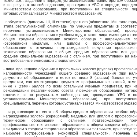
технопарк", выданной в порядке, устанавливаемом Министерством образо
и по результатам собеседования, проводимого УВО в порядке, опреде
Министерством образования), при поступлении на специальности, пе
которых устанавливается Министерством образования;
- победители (дипломы I, II, III степени) третьего (областного, Минского горо
этапа республиканской олимпиады по учебным предметам (в соответс
перечнем, устанавливаемым Министерством образования), прове
Министерством образования в учебном году, а также лица, имеющие аттес
общем среднем образовании особого образца с награждением зо
(серебряной) медалью, или диплом о профессионально-технич
образовании с отличием, подтверждающий получение профессион
технического образования с общим средним образованием, или ди
среднем специальном образовании с отличием, при поступлении на на
востребованные экономикой специальности;
- лица, прошедшие обучение в профильных классах (группах) профессион
направленности учреждений общего среднего образования (при нал
документе об образовании отметок не ниже 8 (восьми) баллов по у
предметам, соответствующим предметам профильных испытаний, отме
ниже 7 (семи) баллов по всем остальным учебным предметам, при н
рекомендации педагогического совета учреждения образования, котор
окончили, и по результатам собеседования, проводимого УВО в по
устанавливаемом Министерством образования), при поступлен
специальности, перечень которых устанавливается Министерством образо
- лица, имеющие аттестат об общем среднем образовании особого обр
награждением золотой (серебряной) медалью, или диплом о профессион
техническом образовании с отличием, подтверждающий полу
профессионально-технического образования с общим средним образов
или диплом о среднем специальном образовании с отличием, при поступле
наиболее востребованные экономикой специальности, перечень к