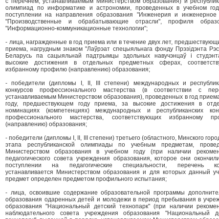
с перечнем, устанавливаемым Министерством образования) и республик
олимпиад по информатике и астрономии, проведенных в учебном год
поступлении на направления образования "Инженерия и инженерное 
"Производственные и обрабатывающие отрасли", профиля образо
"Информационно-коммуникационные технологии";
- лица, награжденные в год приема или в течение двух лет, предшествующ
приема, нагрудным знаком "Лаўрэат спецыяльнага фонду Прэзiдэнта Рэсп
Беларусь па сацыяльнай падтрымцы здольных навучэнцаў i студэнт
высокие достижения в отдельных предметных сферах, соответст
избранному профилю (направлению) образования;
- победители (дипломы I, II, III степени) международных и республик
конкурсов профессионального мастерства (в соответствии с пер
устанавливаемым Министерством образования), проведенных в год приема
году, предшествующем году приема, за высокие достижения в отд
номинациях (компетенциях) международных и республиканских кон
профессионального мастерства, соответствующих избранному пр
(направлению) образования;
- победители (дипломы I, II, III степени) третьего (областного, Минского горо
этапа республиканской олимпиады по учебным предметам, прове
Министерством образования в учебном году (при наличии рекоме
педагогического совета учреждения образования, которое они окончили
поступлении на педагогические специальности, перечень ко
устанавливается Министерством образования и для которых данный у
предмет определен предметом профильного испытания;
- лица, освоившие содержание образовательной программы дополните
образования одаренных детей и молодежи в период пребывания в учре
образования "Национальный детский технопарк" (при наличии рекоме
наблюдательного совета учреждения образования "Национальный д