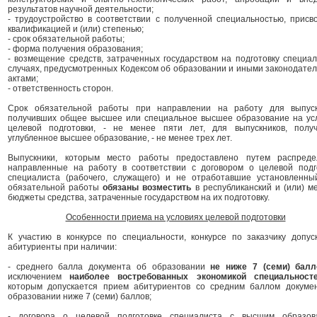
результатов научной деятельности;
- трудоустройство в соответствии с полученной специальностью, присв
квалификацией и (или) степенью;
- срок обязательной работы;
- форма получения образования;
- возмещение средств, затраченных государством на подготовку специал
случаях, предусмотренных Кодексом об образовании и иными законодате
актами;
- ответственность сторон.
Срок обязательной работы при направлении на работу для выпуск
получивших общее высшее или специальное высшее образование на ус
целевой подготовки, - не менее пяти лет, для выпускников, полу
углубленное высшее образование, - не менее трех лет.
Выпускники, которым место работы предоставлено путем распреде
направленные на работу в соответствии с договором о целевой подг
специалиста (рабочего, служащего) и не отработавшие установленны
обязательной работы
обязаны возместить
в республиканский и (или) м
бюджеты средства, затраченные государством на их подготовку.
Особенности приема на условиях целевой подготовки
К участию в конкурсе по специальности, конкурсе по заказчику допус
абитуриенты при наличии:
- среднего балла документа об образовании
не ниже 7 (семи) балл
исключением
наиболее востребованных экономикой специальност
которым допускается прием абитуриентов со средним баллом докуме
образовании ниже 7 (семи) баллов;
- договора о целевой подготовке специалиста с высшим образов