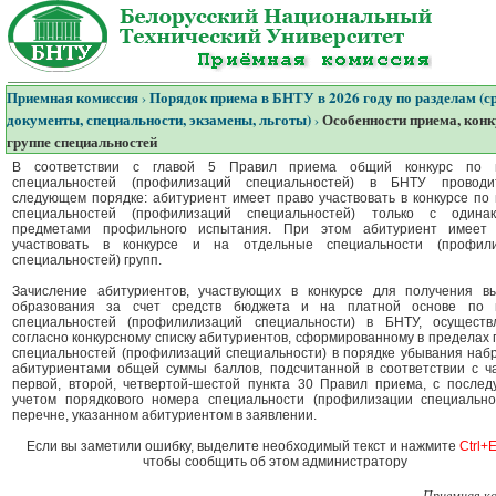
Приемная комиссия
Порядок приема в БНТУ в 2026 году по разделам (с
›
документы, специальности, экзамены, льготы)
Особенности приема, конк
›
группе специальностей
В соответствии с главой 5 Правил приема общий конкурс по г
специальностей (профилизаций специальностей) в БНТУ проводи
следующем порядке: абитуриент имеет право участвовать в конкурсе по 
специальностей (профилизаций специальностей) только с одина
предметами профильного испытания. При этом абитуриент имеет
участвовать в конкурсе и на отдельные специальности (профил
специальностей) групп.
Зачисление абитуриентов, участвующих в конкурсе для получения в
образования за счет средств бюджета и на платной основе по 
специальностей (профилилизаций специальности) в БНТУ, осуществ
согласно конкурсному списку абитуриентов, сформированному в пределах 
специальностей (профилизаций специальности) в порядке убывания наб
абитуриентами общей суммы баллов, подсчитанной в соответствии с ч
первой, второй, четвертой-шестой пункта 30 Правил приема, с после
учетом порядкового номера специальности (профилизации специально
перечне, указанном абитуриентом в заявлении.
Если вы заметили ошибку, выделите необходимый текст и нажмите
Ctrl+E
чтобы сообщить об этом администратору
Приемная к