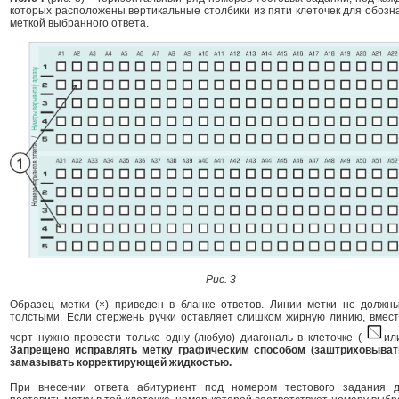
которых расположены вертикальные столбики из пяти клеточек для обозн
меткой выбранного ответа.
Рис. 3
Образец метки (×) приведен в бланке ответов. Линии метки не должн
толстыми. Если стержень ручки оставляет слишком жирную линию, вмест
черт нужно провести только одну (любую) диагональ в клеточке (
и
Запрещено исправлять метку графическим способом (заштриховыват
замазывать корректирующей жидкостью.
При внесении ответа абитуриент под номером тестового задания 