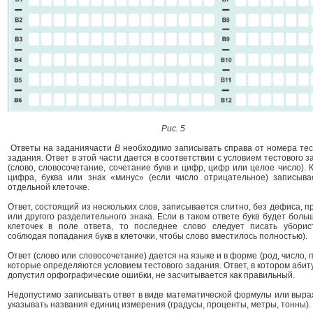
Рис. 5
Ответы на заданиячасти
В
необходимо записывать справа от номера тес
задания. Ответ в этой части дается в соответствии с условием тестового 
(слово, словосочетание, сочетание букв и цифр, цифр или целое число). 
цифра, буква или знак «минус» (если число отрицательное) записыва
отдельной клеточке.
Ответ, состоящий из нескольких слов, записывается слитно, без дефиса, 
или другого разделительного знака. Если в таком ответе букв будет боль
клеточек в поле ответа, то последнее слово следует писать уборис
соблюдая попадания букв в клеточки, чтобы слово вместилось полностью).
Ответ (слово или словосочетание) дается на языке и в форме (род, число, 
которые определяются условием тестового задания. Ответ, в котором абит
допустил орфографические ошибки, не засчитывается как правильный.
Недопустимо записывать ответ в виде математической формулы или выра
указывать названия единиц измерения (градусы, проценты, метры, тонны).