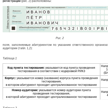
регистрации
(рис. 2) расположены:
Рис. 2
поля, заполняемые абитуриентом по указанию ответственного организа
аудитории (табл. 1,2):
Таблица 1
Напр
Код пункта тестирования:
указывается код пункта проведения
1
тестирования в соответствии с кодировкой РИКЗ
(Б
Корпус:
указывается номер (название) корпуса пункта проведения
Напр
тестирования,
в котором абитуриент проходит централизованное тестирование
Номер аудитории:
указывается номер аудитории пункта
Напр
проведения тестирования,
в которой абитуриент проходит централизованное тестирование
Таблица 2