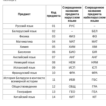
Сокращенное
Сокращенное
название
название
Код
Предмет
предмета
предмета
предмета
нарусском
набелорусском
языке
языке
Русский язык
01
РУС
–
Белорусский язык
02
–
БЕЛ
Физика
03
ФИЗ
ФIЗ
Математика
04
МАТ
МАТ
Химия
05
ХИМ
ХIМ
Биология
06
БИО
БIЯ
Английский язык
07
АНГ
АНГ
Немецкий язык
08
НЕМ
НЯМ
Испанский язык
09
ИСП
ICП
Французский язык
10
ФРА
ФРА
История Беларуси в контексте
11
ИБВ
ГБС
всемирной истории
Обществоведение
12
ОБЩ
ГРА
География
13
ГЕО
ГЕА
Китайский язык
14
КИТ
КІТ