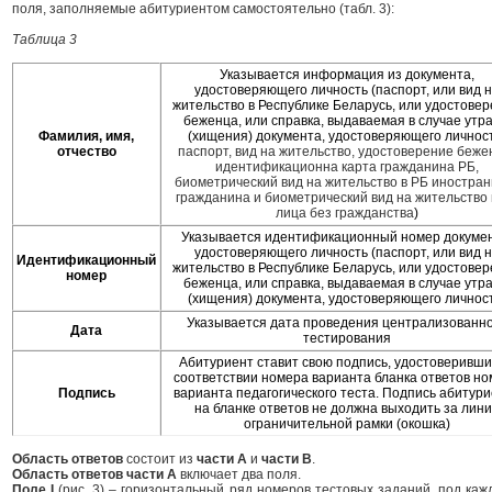
поля, заполняемые абитуриентом самостоятельно (табл. 3):
Таблица 3
Указывается информация из документа,
удостоверяющего личность (паспорт, или вид 
жительство в Республике Беларусь, или удостове
беженца, или справка, выдаваемая в случае утр
Фамилия,
имя,
(хищения) документа, удостоверяющего личност
отчество
паспорт, вид на жительство, удостоверение беже
идентификационна карта гражданина РБ,
биометрический вид на жительство в РБ иностран
гражданина и биометрический вид на жительство 
лица без гражданства
)
Указывается идентификационный номер докумен
удостоверяющего личность (паспорт, или вид 
Идентификационный
жительство в Республике Беларусь, или удостове
номер
беженца, или справка, выдаваемая в случае утр
(хищения) документа, удостоверяющего личност
Указывается дата проведения централизованн
Дата
тестирования
Абитуриент ставит свою подпись, удостоверивши
соответствии номера варианта бланка ответов но
Подпись
варианта педагогического теста. Подпись абитур
на бланке ответов не должна выходить за лин
ограничительной рамки (окошка)
Область ответов
состоит из
части А
и
части В
.
Область ответов части А
включает два поля.
Поле I
(рис. 3) – горизонтальный ряд номеров тестовых заданий, под каж